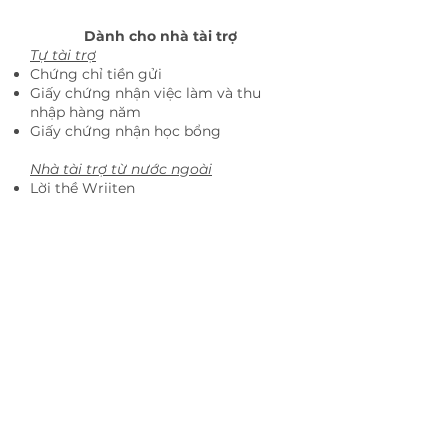
Dành cho nhà tài trợ
Tự tài trợ
Chứng chỉ tiền gửi
Giấy chứng nhận việc làm và thu
nhập hàng năm
Giấy chứng nhận học bổng
Nhà tài trợ từ nước ngoài
Lời thề Wriiten
Chứng chỉ tiền gửi
Giấy chứng nhận việc làm và thu
nhập hàng năm
Giấy tờ chứng nhận mối quan hệ với
người nộp đơn
Nhà tài trợ tại Nhật Bản
Lời thề bằng văn bản
Giấy chứng nhận việc làm
Giấy chứng nhận của người chuyển
tiền về thuế cư trú hoặc thuế thu
nhập
Giấy chứng nhận con dấu đã đăng