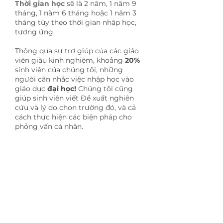
Thời gian học
sẽ là 2 năm, 1 năm 9
tháng, 1 năm 6 tháng hoặc 1 năm 3
tháng tùy theo thời gian nhập học,
tương ứng.
Thông qua sự trợ giúp của các giáo
viên giàu kinh nghiệm, khoảng
20%
sinh viên của chúng tôi, những
người cân nhắc việc nhập học vào
giáo dục
đại học!
Chúng tôi cũng
giúp sinh viên viết Đề xuất nghiên
cứu và lý do chọn trường đó, và cả
cách thực hiện các biện pháp cho
phỏng vấn cá nhân.
Các lớp học được chia theo các mục
tiêu của N1 ~ N5 của JLPT (Bài kiểm
tra trình độ tiếng Nhật).
Lớp EJU
Khóa học này được cung cấp để cho
phép sinh viên học tiếp lên các